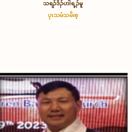
သရၣ်ဒိၣ်ဟါရ့ၣ်မူ
ပှၤသမံသမိးစ့