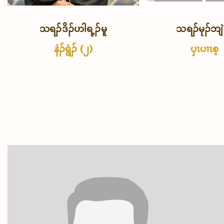
သရၣ်ဒိၣ်ဟါရ့ၣ်မူ
သရၣ်မုၣ်ဘျဲ
နဲၣ်ရွဲၣ် (၂)
ပှၤပၢၤစ့