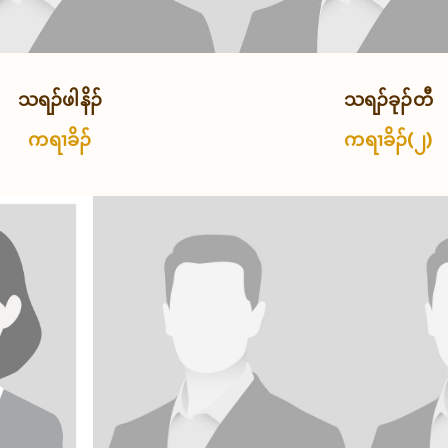
သရၣ်ဖါနိၣ်
သရၣ်ခုၣ်တီ
ကရၢခိၣ်
ကရၢခိၣ်(၂)