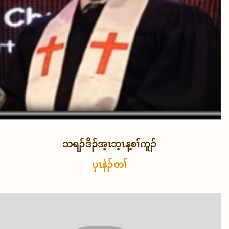
သရၣ်ဒိၣ်အ့ၤဘ့ၤန့စၢ်ကူၣ်
ပှၤနဲၣ်တၢ်