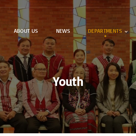
ABOUT US
NEWS
DEPARTMENTS
Care Counseling
Christian Education
Evangelism
KTSC
Youth
KTSCAA
Language and
Literature
Media
Ministers
Women
Youth