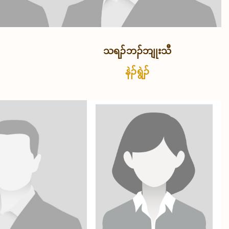
သရၣ်ဘၣ်ဘျုးသီ
နဲၣ်ရွဲၣ်