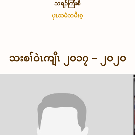
သရၣ်ကြံးစိ
ပှၤသမံသမိးစ့
သးစၢ်ဝဲၤကျိၤ ၂ဝ၁၇ – ၂ဝ၂ဝ