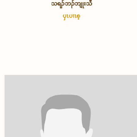
သရၣ်ဘၣ်ဘျုးသီ
ပှၤပၢၤစ့