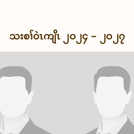
သးစၢ်ဝဲၤကျိၤ ၂ဝ၂၄ – ၂ဝ၂၇