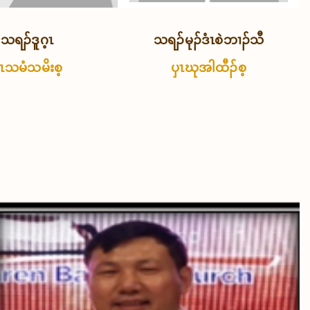
သရၣ်ဒူဂ့ၤ
သရၣ်မုၣ်ဒံၤစဲဘၢၣ်သီ
ှၤသမံသမိးစ့
ပှၤဃုအါထီၣ်စ့