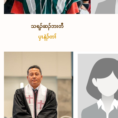
သရၣ်ဆၣ်ဘးတီ
ပှၤနဲၣ်တၢ်