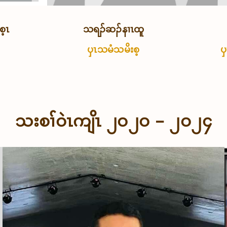
စ့ၤ
သရၣ်ဆၣ်နၢၤထူ
ပှၤသမံသမိးစ့
ပ
သးစၢ်ဝဲၤကျိၤ ၂ဝ၂ဝ – ၂ဝ၂၄