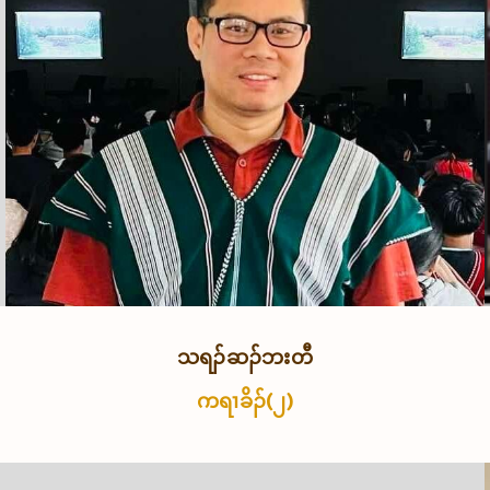
သရၣ်ဆၣ်ဘးတီ
ကရၢခိၣ်(၂)