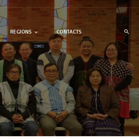
REGIONS
CONTACTS
East Coast North
East Coast South
Mid-West North
Mid-West South
Central North
Central South
West Coast