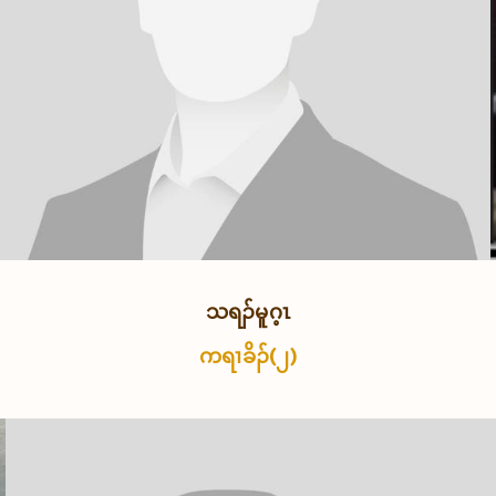
သရၣ်မူဂ့ၤ
ကရၢခိၣ်(၂)