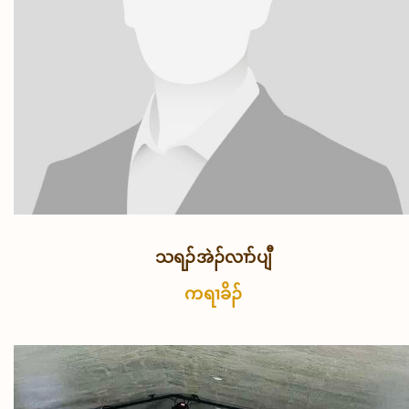
သရၣ်အဲၣ်လၢာ်ပျီ
ကရၢခိၣ်