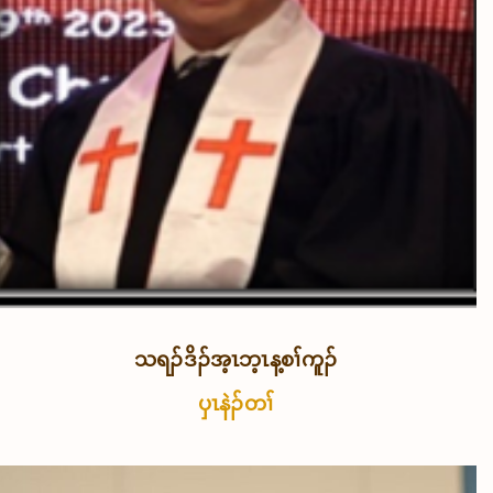
သရၣ်ဒိၣ်အ့ၤဘ့ၤန့စၢ်ကူၣ်
ပှၤနဲၣ်တၢ်